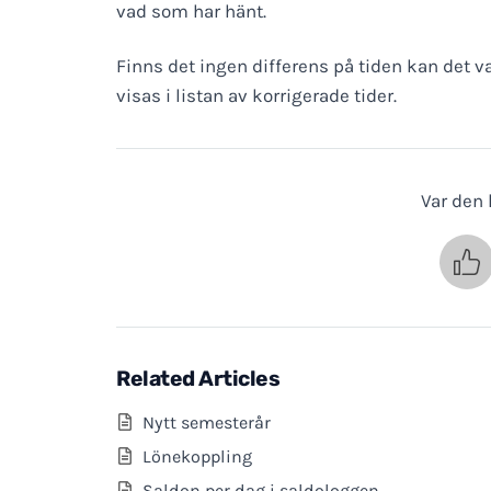
vad som har hänt.
Finns det ingen differens på tiden kan det v
visas i listan av korrigerade tider.
Var den h
Related Articles
Nytt semesterår
Lönekoppling
Saldon per dag i saldologgen