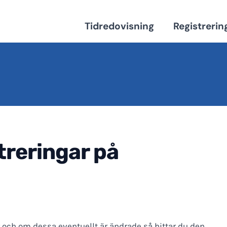
Tidredovisning
Registrerin
treringar på
er och om dessa eventuellt är ändrade så hittar du den