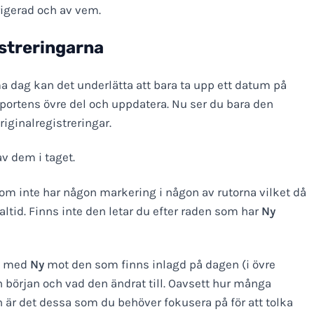
rigerad och av vem.
istreringarna
 dag kan det underlätta att bara ta upp ett datum på
pportens övre del och uppdatera. Nu ser du bara den
iginalregistreringar.
av dem i taget.
 som inte har någon markering i någon av rutorna vilket då
ealtid. Finns inte den letar du efter raden som har
Ny
gd med
Ny
mot den som finns inlagd på dagen (i övre
n början och vad den ändrat till. Oavsett hur många
 är det dessa som du behöver fokusera på för att tolka