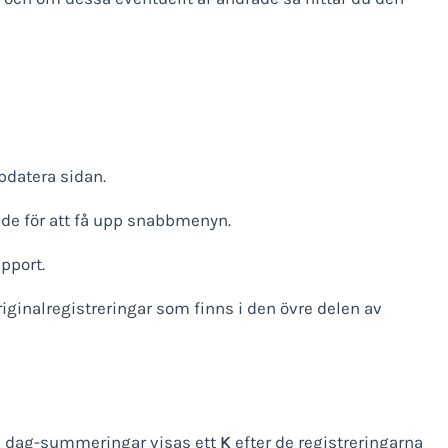
pdatera sidan.
llde för att få upp snabbmenyn.
apport.
riginalregistreringar som finns i den övre delen av
ch dag-summeringar visas ett
K
efter de registreringarna