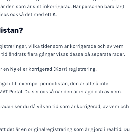
är den som är sist inkorrigerad. Har personen bara lagt
 visas också det med ett
K
.
listan?
registreringar, vilka tider som är korrigerade och av vem
n tid ändrats flera gånger visas dessa på separata rader.
är en
Ny
eller korrigerad (
Korr
) registrering.
gd i till exempel periodlistan, den är alltså inte
DOMAT Portal. Du ser också när den är inlagd och av vem.
 I raden ser du då vilken tid som är korrigerad, av vem och
t det är en originalregistrering som är gjord i realtid. Du