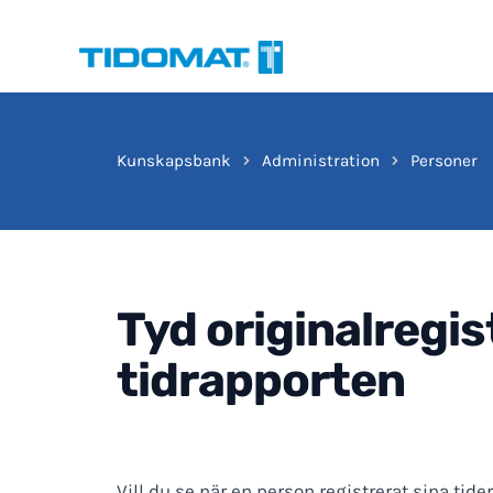
Hoppa
till
innehåll
Kunskapsbank
Administration
Personer
Tyd originalregis
tidrapporten
Vill du se när en person registrerat sina tid