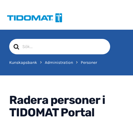
Hoppa
till
innehåll
Sök
efter
Kunskapsbank
Administration
Personer
Radera personer i
TIDOMAT Portal