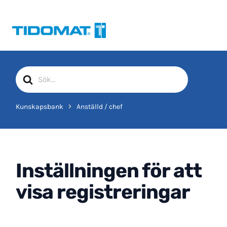
Hoppa
till
innehåll
Sök
efter
Kunskapsbank
Anställd / chef
Inställningen för att
visa registreringar