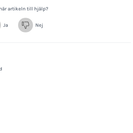
är artikeln till hjälp?
Ja
Nej
id