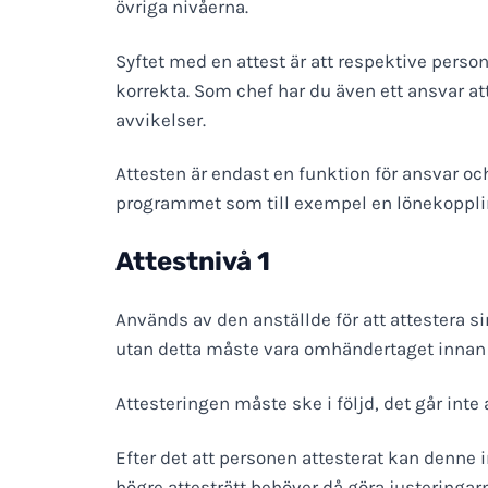
övriga nivåerna.
Syftet med en attest är att respektive perso
korrekta. Som chef har du även ett ansvar at
avvikelser.
Attesten är endast en funktion för ansvar och
programmet som till exempel en lönekoppli
Attestnivå 1
Används av den anställde för att attestera s
utan detta måste vara omhändertaget innan 
Attesteringen måste ske i följd, det går inte 
Efter det att personen attesterat kan denne
högre attesträtt behöver då göra justeringar