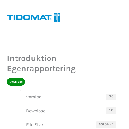
Hoppa
till
innehåll
Introduktion
Egenrapportering
Download
3.0
Version
471
Download
651.04 KB
File Size