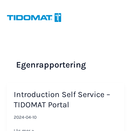
Hoppa
till
innehåll
Egenrapportering
Introduction Self Service –
TIDOMAT Portal
2024-04-10
Introduction
Läs mer »