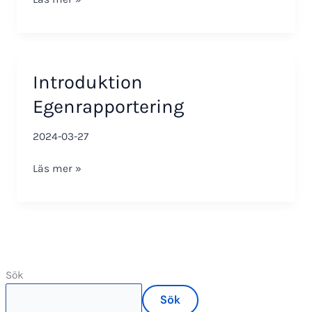
Self
Service
–
TIDOMAT
Introduktion
Portal
Egenrapportering
2024-03-27
Introduktion
Läs mer »
Egenrapportering
Sök
Sök