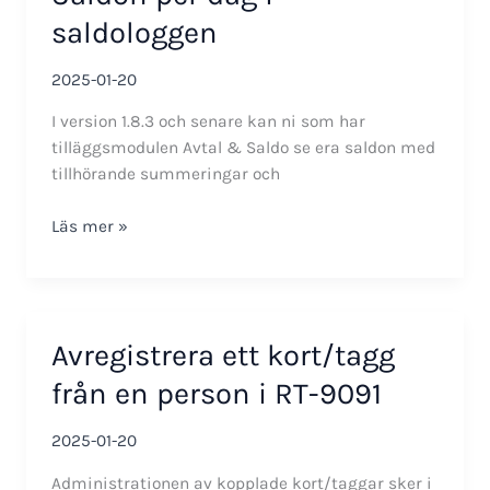
saldologgen
2025-01-20
I version 1.8.3 och senare kan ni som har
tilläggsmodulen Avtal & Saldo se era saldon med
tillhörande summeringar och
Saldon
Läs mer »
per
dag
i
saldologgen
Avregistrera ett kort/tagg
från en person i RT-9091
2025-01-20
Administrationen av kopplade kort/taggar sker i