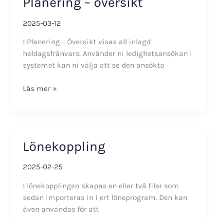
Planering – översikt
2025-03-12
I Planering – Översikt visas all inlagd
heldagsfrånvaro. Använder ni ledighetsansökan i
systemet kan ni välja att se den ansökta
Planering
Läs mer »
–
översikt
Lönekoppling
2025-02-25
I lönekopplingen skapas en eller två filer som
sedan importeras in i ert löneprogram. Den kan
även användas för att