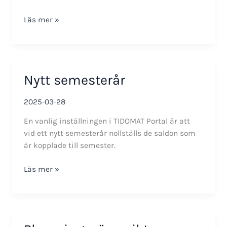
Ändring
Läs mer »
av
arbetstidsförkortning
(ATF)
i
Nytt semesterår
veckoschema
2025-03-28
En vanlig inställningen i TIDOMAT Portal är att
vid ett nytt semesterår nollställs de saldon som
är kopplade till semester.
Nytt
Läs mer »
semesterår