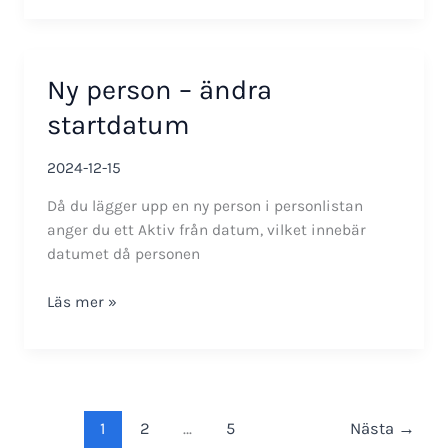
av
terminaler
använder
Ny person – ändra
vi?
startdatum
2024-12-15
Då du lägger upp en ny person i personlistan
anger du ett Aktiv från datum, vilket innebär
datumet då personen
Ny
Läs mer »
person
–
ändra
startdatum
1
2
…
5
Nästa
→