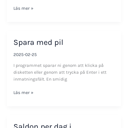
Lönekoppling
Läs mer »
Spara med pil
2025-02-25
I programmet sparar ni genom att klicka på
disketten eller genom att trycka på Enter i ett
inmatningsfält. En smidig
Spara
Läs mer »
med
pil
Saldon per dag i