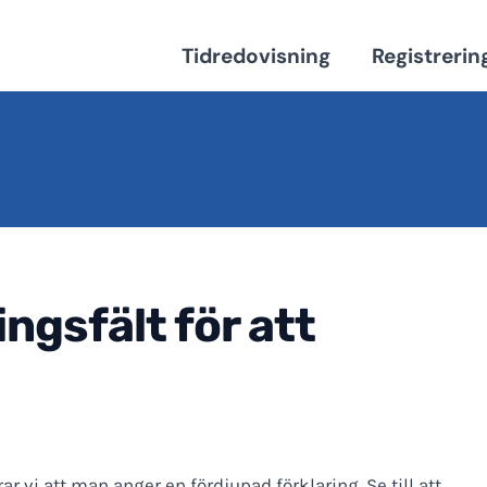
Tidredovisning
Registrerin
ngsfält för att
 vi att man anger en fördjupad förklaring. Se till att