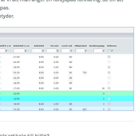
pas.
etyder.
är artikeln till hjälp?