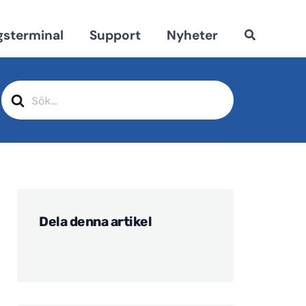
gsterminal
Support
Nyheter
Sök
efter
Dela denna artikel