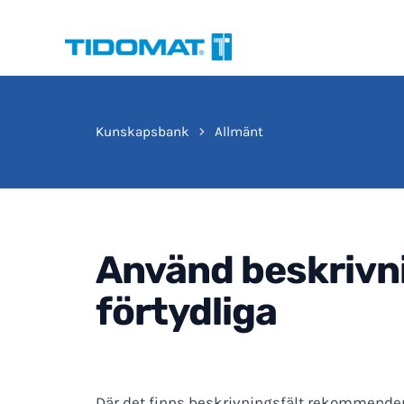
Hoppa
till
innehåll
Kunskapsbank
Allmänt
Använd beskrivni
förtydliga
Där det finns beskrivningsfält rekommenderar