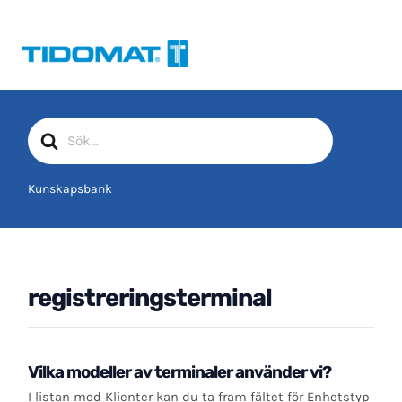
Hoppa
till
innehåll
Sök
efter
Kunskapsbank
registreringsterminal
Vilka modeller av terminaler använder vi?
I listan med Klienter kan du ta fram fältet för Enhetstyp