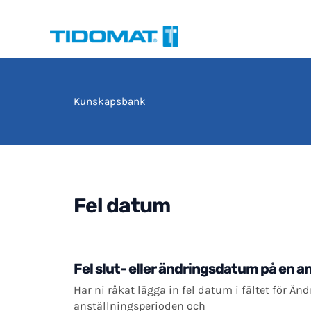
Hoppa
till
innehåll
Kunskapsbank
Fel datum
Fel slut- eller ändringsdatum på en a
Har ni råkat lägga in fel datum i fältet för Än
anställningsperioden och