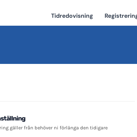
Tidredovisning
Registrerin
nställning
dring gäller från behöver ni förlänga den tidigare