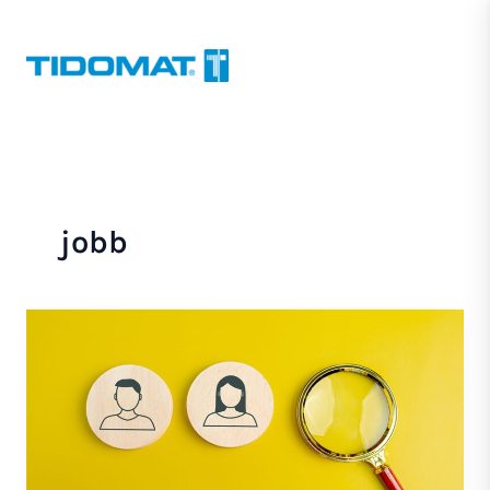
Hoppa
till
innehåll
jobb